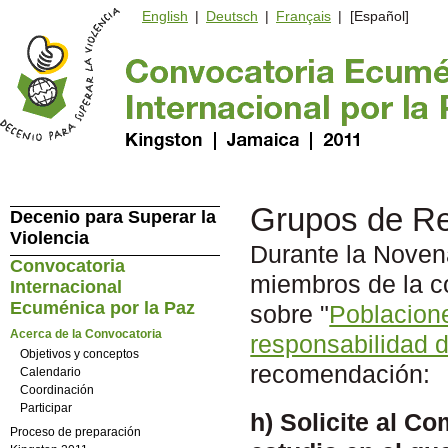
English
|
Deutsch
|
Français
| [Español]
Grupos de Re
Decenio para Superar la
Violencia
Durante la Noven
Convocatoria
miembros de la 
Internacional
Ecuménica por la Paz
sobre "
Poblacione
Acerca de la Convocatoria
responsabilidad d
Objetivos y conceptos
recomendación:
Calendario
Coordinación
Participar
h) Solicite al C
Proceso de preparación