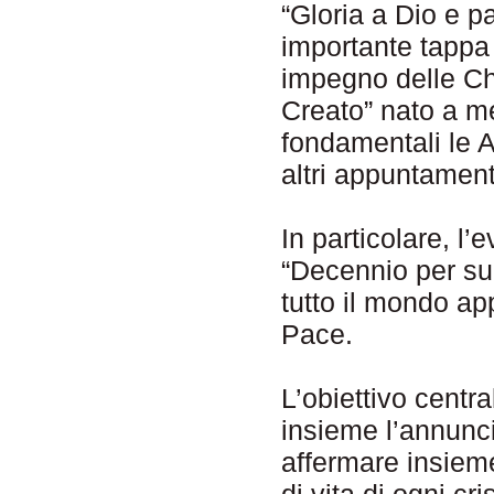
“Gloria a Dio e 
importante tappa
impegno delle Ch
Creato” nato a m
fondamentali le
altri appuntament
In particolare, l
“Decennio per sup
tutto il mondo ap
Pace.
L’obiettivo centr
insieme l’annunc
affermare insieme
di vita di ogni cr