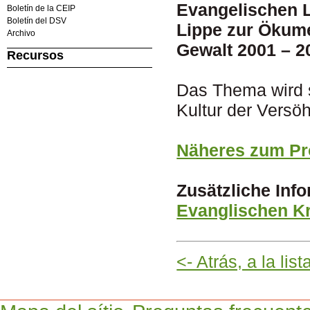
Evangelischen 
Boletín de la CEIP
Boletín del DSV
Lippe zur Ökum
Archivo
Gewalt 2001 – 2
Recursos
Das Thema wird se
Kultur der Versö
Näheres zum P
Zusätzliche Inf
Evanglischen Kr
<- Atrás, a la lis