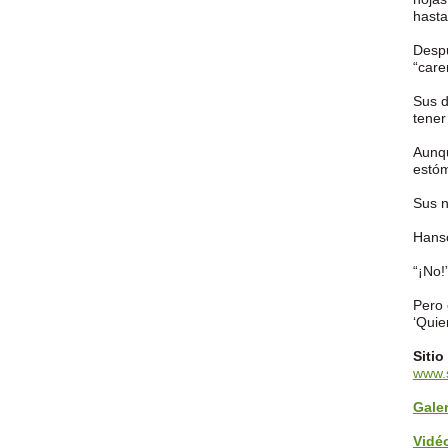
hasta
Despu
“care
Sus d
tener
Aunqu
estóm
Sus n
Hanso
“¡No!
Pero 
‘Quie
Sitio
www.s
Galer
Vidé