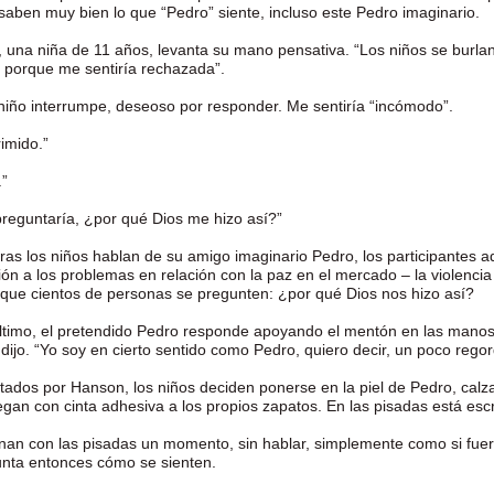
 saben muy bien lo que “Pedro” siente, incluso este Pedro imaginario.
, una niña de 11 años, levanta su mano pensativa. “Los niños se burla
e, porque me sentiría rechazada”.
niño interrumpe, deseoso por responder. Me sentiría “incómodo”.
imido.”
.”
reguntaría, ¿por qué Dios me hizo así?”
ras los niños hablan de su amigo imaginario Pedro, los participantes 
ión a los problemas en relación con la paz en el mercado – la violenci
que cientos de personas se pregunten: ¿por qué Dios nos hizo así?
ltimo, el pretendido Pedro responde apoyando el mentón en las manos:
 dijo. “Yo soy en cierto sentido como Pedro, quiero decir, un poco rego
tados por Hanson, los niños deciden ponerse en la piel de Pedro, calz
egan con cinta adhesiva a los propios zapatos. En las pisadas está esc
an con las pisadas un momento, sin hablar, simplemente como si fue
unta entonces cómo se sienten.