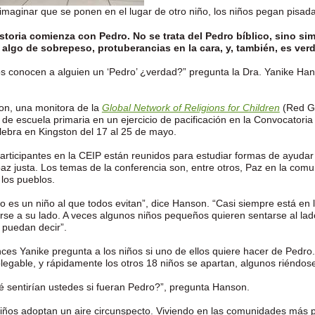
imaginar que se ponen en el lugar de otro niño, los niños pegan pisad
storia comienza con Pedro. No se trata del Pedro bíblico, sino 
 algo de sobrepeso, protuberancias en la cara, y, también, es v
s conocen a alguien un ‘Pedro’ ¿verdad?” pregunta la Dra. Yanike Han
n, una monitora de la
Global Network of Religions for Children
(Red Gl
 de escuela primaria en un ejercicio de pacificación en la Convocatori
lebra en Kingston del 17 al 25 de mayo.
articipantes en la CEIP están reunidos para estudiar formas de ayuda
az justa. Los temas de la conferencia son, entre otros, Paz en la comu
 los pueblos.
o es un niño al que todos evitan”, dice Hanson. “Casi siempre está en 
rse a su lado. A veces algunos niños pequeños quieren sentarse al lado
 puedan decir”.
ces Yanike pregunta a los niños si uno de ellos quiere hacer de Pedro.
 plegable, y rápidamente los otros 18 niños se apartan, algunos riéndos
 sentirían ustedes si fueran Pedro?”, pregunta Hanson.
iños adoptan un aire circunspecto. Viviendo en las comunidades más p