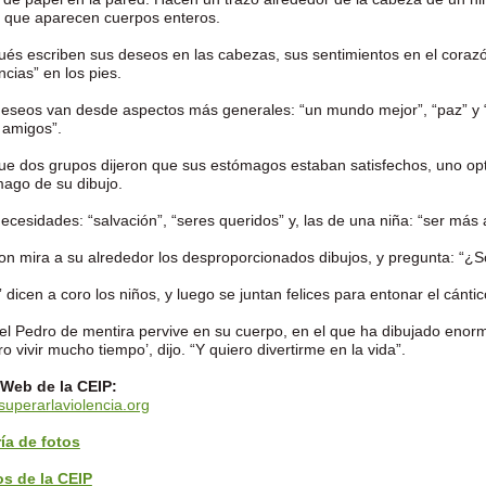
 que aparecen cuerpos enteros.
és escriben sus deseos en las cabezas, sus sentimientos en el coraz
ncias” en los pies.
eseos van desde aspectos más generales: “un mundo mejor”, “paz” y “
 amigos”.
e dos grupos dijeron que sus estómagos estaban satisfechos, uno optó i
ago de su dibujo.
ecesidades: “salvación”, “seres queridos” y, las de una niña: “ser más 
n mira a su alrededor los desproporcionados dibujos, y pregunta: “¿S
” dicen a coro los niños, y luego se juntan felices para entonar el cánti
el Pedro de mentira pervive en su cuerpo, en el que ha dibujado enorme
ro vivir mucho tiempo’, dijo. “Y quiero divertirme en la vida”.
 Web de la CEIP:
uperarlaviolencia.org
ía de fotos
os de la CEIP