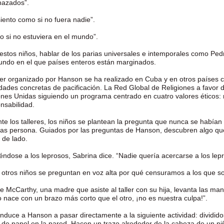
hazados”.
iento como si no fuera nadie”.
 si no estuviera en el mundo”.
estos niños, hablar de los parias universales e intemporales como Ped
ndo en el que países enteros están marginados.
ller organizado por Hanson se ha realizado en Cuba y en otros países c
idades concretas de pacificación. La Red Global de Religiones a favor d
nes Unidas siguiendo un programa centrado en cuatro valores éticos: r
onsabilidad.
te los talleres, los niños se plantean la pregunta que nunca se había
as persona. Guiados por las preguntas de Hanson, descubren algo que
 de lado.
iéndose a los leprosos, Sabrina dice. “Nadie quería acercarse a los lep
y otros niños se preguntan en voz alta por qué censuramos a los que so
te McCarthy, una madre que asiste al taller con su hija, levanta las ma
o nace con un brazo más corto que el otro, ¡no es nuestra culpa!”.
induce a Hanson a pasar directamente a la siguiente actividad: dividid
 de papel en la pared. Hacen un trazo alrededor de la cabeza de un niño