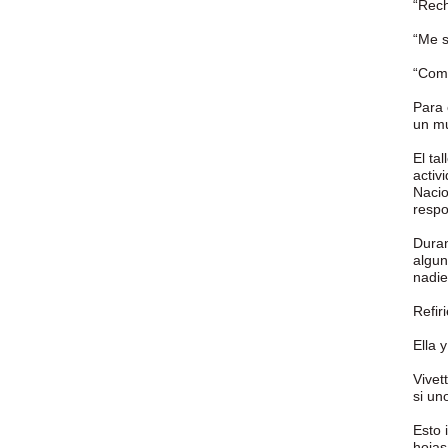
“Rec
“Me s
“Como
Para 
un mu
El ta
activ
Nacio
resp
Duran
algun
nadie
Refir
Ella 
Vivet
si un
Esto 
hojas