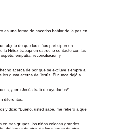
ro es una forma de hacerlos hablar de la paz en
on objeto de que los niños participen en
e la Niñez trabaja en estrecho contacto con las
espeto, empatía, reconciliación y
n hecho acerca de por qué se excluye siempre a
 les gusta acerca de Jesús: Él nunca dejó a
rosos, ¡pero Jesús trató de ayudarlos!”.
n diferentes.
nos y dice: “Bueno, usted sabe, me refiero a que
os en tres grupos, los niños colocan grandes
, del brazo de otro, de las piernas de otro,