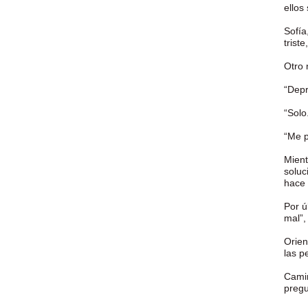
ellos
Sofía
trist
Otro 
“Depr
“Solo
“Me p
Mient
soluc
hace 
Por ú
mal”,
Orien
las p
Camin
preg