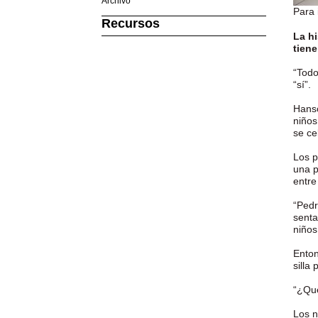
Archivo
Para 
Recursos
La hi
tiene
“Todo
“sí”.
Hanso
niños
se ce
Los p
una p
entre
“Pedr
senta
niños
Enton
silla
“¿Qué
Los n