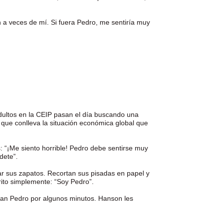
n a veces de mí. Si fuera Pedro, me sentiría muy
adultos en la CEIP pasan el día buscando una
a que conlleva la situación económica global que
 “¡Me siento horrible! Pedro debe sentirse muy
rdete”.
ar sus zapatos. Recortan sus pisadas en papel y
rito simplemente: “Soy Pedro”.
ran Pedro por algunos minutos. Hanson les