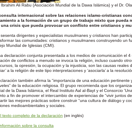
. Ibrahim Ali Rabu (Asociación Mundial de la Dawa Islámica) y el Dr. Ol
onsulta internacional sobre las relaciones islamo-cristianas con
mamiento a la formación de un grupo de trabajo mixto que pueda 
 una crisis que pueda provocar un conflicto entre cristianos y m
sesenta dirigentes y especialistas musulmanes y cristianos han partici
sformar las comunidades: cristianos y musulmanes construyendo un fu
jo Mundial de Iglesias (CMI).
a declaración conjunta presentada a los medios de comunicación el 4 d
eación de conflictos a menudo se invoca la religión, incluso cuando otro
ecursos, la opresión, la ocupación y la injusticia, son las causas reale
iar’ a la religión de este tipo interpretaciones y ‘asociarla’ a la resoluci
claración también afirma la “importancia de una educación pertinente y e
iveles” de la educación religiosa. El grupo recomienda que los organiza
al de la Dawa Islámica, el Real Instituto Aal al-Bayt y el Consorcio '
nto a fin de promover el intercambio de experiencias de “vivir juntos d
rtir las mejores prácticas sobre construir “una cultura de diálogo y coop
iones medioambientales y sociales.
l texto completo de la declaración
(en inglés)
nformación sobre la consulta