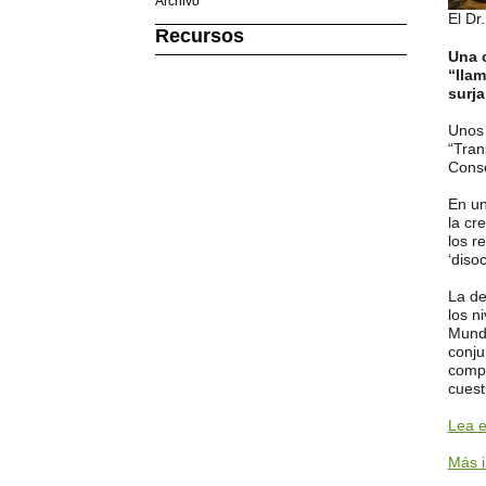
Archivo
El Dr
Recursos
Una c
“lla
surja
Unos 
“Tran
Conse
En un
la cr
los r
‘disoc
La de
los n
Mundi
conju
compa
cuest
Lea e
Más i