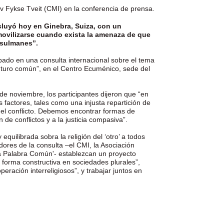
av Fykse Tveit (CMI) en la conferencia de prensa.
cluyó hoy en Ginebra, Suiza, con un
movilizarse cuando exista la amenaza de que
usulmanes”.
pado en una consulta internacional sobre el tema
turo común”, en el Centro Ecuménico, sede del
e noviembre, los participantes dijeron que “en
s factores, tales como una injusta repartición de
s del conflicto. Debemos encontrar formas de
ón de conflictos y a la justicia compasiva”.
quilibrada sobra la religión del ‘otro’ a todos
dores de la consulta –el CMI, la Asociación
Una Palabra Común'- establezcan un proyecto
e forma constructiva en sociedades plurales”,
eración interreligiosos”, y trabajar juntos en