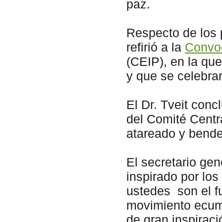
paz.
Respecto de los p
refirió a la
Convoc
(CEIP), en la qu
y que se celebra
El Dr. Tveit conc
del Comité Centr
atareado y bende
El secretario gen
inspirado por los
ustedes son el f
movimiento ecumé
de gran inspirac