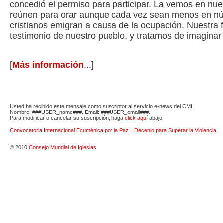
concedió el permiso para participar. La vemos en nue
reúnen para orar aunque cada vez sean menos en n
cristianos emigran a causa de la ocupación. Nuestra fe
testimonio de nuestro pueblo, y tratamos de imaginar 
[
Más información
...]
Usted ha recibido este mensaje como suscriptor al servicio e-news del CMI.
Nombre: ###USER_name###. Email: ###USER_email###.
Para modificar o cancelar su suscripción, haga
click aquí
abajo.
Convocatoria Internacional Ecuménica por la Paz
Decenio para Superar la Violencia
© 2010
Consejo Mundial de Iglesias