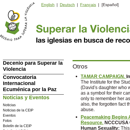
English
|
Deutsch
|
Français
| [Español]
Decenio para Superar la
Otros
Violencia
TAMAR CAMPAIGN.
I
Convocatoria
The Institute for the St
Internacional
(David's daughter who w
Ecuménica por la Paz
as a symbol for their 
Noticias y Eventos
only to remember her a
also, the forgotten fact 
Noticias
abuse.
Noticias de la CEIP
Eventos
Peacemaking Begins A
Fotos
Resource.
NCCCUSA Co
Boletín de la CEIP
Human Sexuality
:
This