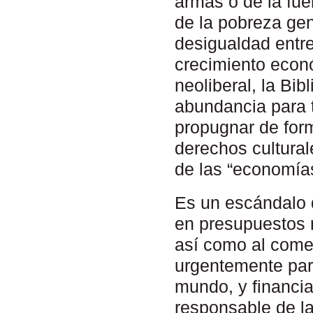
armas o de la fue
de la pobreza gen
desigualdad entre
crecimiento econó
neoliberal, la Bib
abundancia para 
propugnar de form
derechos cultura
de las “economías
Es un escándalo 
en presupuestos m
así como al come
urgentemente para
mundo, y financia
responsable de l