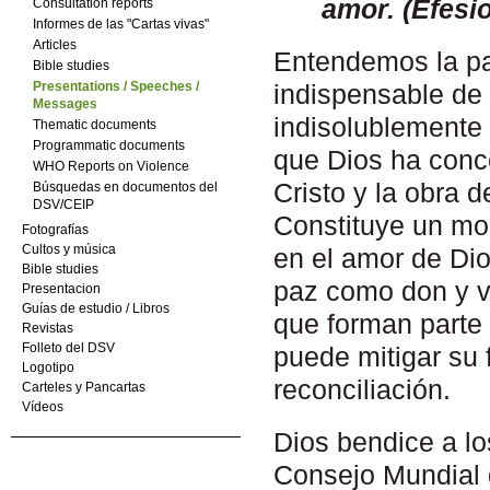
amor.
(
Efesio
Consultation reports
Informes de las "Cartas vivas"
Articles
Entendemos la pa
Bible studies
Presentations / Speeches /
indispensable de
Messages
indisolublemente r
Thematic documents
Programmatic documents
que Dios ha conc
WHO Reports on Violence
Cristo y la obra 
Búsquedas en documentos del
DSV/CEIP
Constituye un mod
Fotografías
Cultos y música
en el amor de Di
Bible studies
paz como don y vo
Presentacion
Guías de estudio / Libros
que forman parte 
Revistas
Folleto del DSV
puede mitigar su 
Logotipo
reconciliación.
Carteles y Pancartas
Vídeos
Dios bendice a lo
Consejo Mundial d