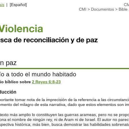
ais
| [Español]
CM
CMI
>
Documentos
>
Bible
en paz
ío a todo el mundo habitado
io bíblico sobre
2 Reyes 6:8-23
oducción
ortante tomar nota de la imprecisión de la referencia a las circunstancia
emento del milagro de esta narrativa, dado que estos elementos son im
texto más amplio lo constituyen las guerras arameas, pero no se prop
na el nombre de ningún rey, ni de Aram ni de Israel. El autor no pare
spectiva histórica; más bien, busca demostrar las habilidades sobrenatu