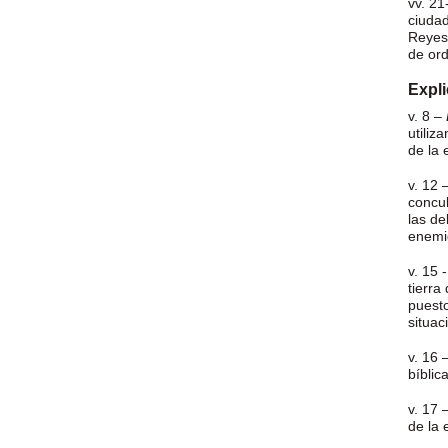
vv. 21
ciudad
Reyes 
de ord
Expl
v. 8 –
utiliz
de la 
v. 12 
concub
las de
enemi
v. 15
tierra
puesto
situac
v. 16 
bíblic
v. 17 
de la 