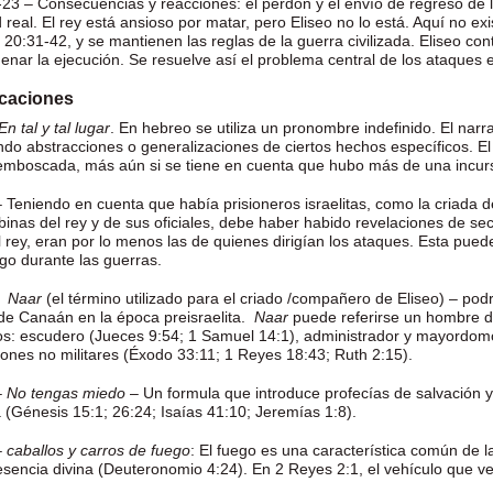
-23 – Consecuencias y reacciones: el perdón y el envío de regreso de los
 real. El rey está ansioso por matar, pero Eliseo no lo está. Aquí no e
20:31-42, y se mantienen las reglas de la guerra civilizada. Eliseo con
enar la ejecución. Se resuelve así el problema central de los ataques e
icaciones
En tal y tal lugar
. En hebreo se utiliza un pronombre indefinido. El narra
ando abstracciones o generalizaciones de ciertos hechos específicos. El
emboscada, más aún si se tiene en cuenta que hubo más de una incurs
– Teniendo en cuenta que había prisioneros israelitas, como la criada
inas del rey y de sus oficiales, debe haber habido revelaciones de sec
l rey, eran por lo menos las de quienes dirigían los ataques. Esta pued
go durante las guerras.
 -
Naar
(el término utilizado para el criado /compañero de Eliseo) – pod
 de Canaán en la época preisraelita.
Naar
puede referirse un hombre 
s: escudero (Jueces 9:54; 1 Samuel 14:1), administrador y mayordomo
iones no militares (Éxodo 33:11; 1 Reyes 18:43; Ruth 2:15).
–
No tengas miedo
– Un formula que introduce profecías de salvación y 
a (Génesis 15:1; 26:24; Isaías 41:10; Jeremías 1:8).
–
caballos y carros de fuego
: El fuego es una característica común de l
esencia divina (Deuteronomio 4:24). En 2 Reyes 2:1, el vehículo que ve