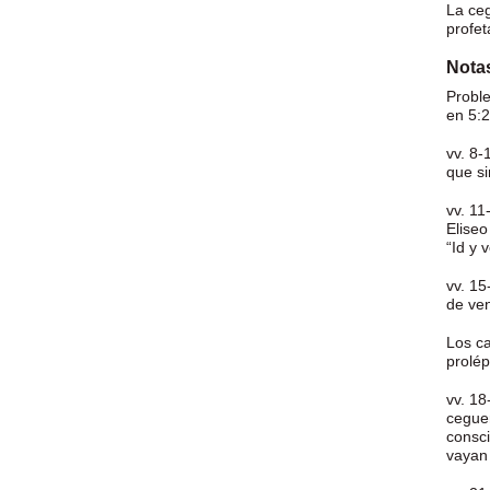
La ceg
profet
Notas
Probl
en 5:2
vv. 8-
que si
vv. 11
Eliseo
“Id y 
vv. 15
de ven
Los ca
prolép
vv. 18
ceguer
consci
vayan 