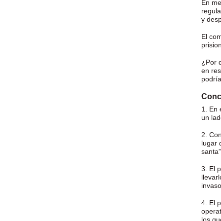
En med
regula
y des
El com
prisio
¿Por q
en res
podría
Conc
1. En 
un lad
2. Con
lugar 
santa”
3. El 
llevar
invaso
4. El 
operat
los qu