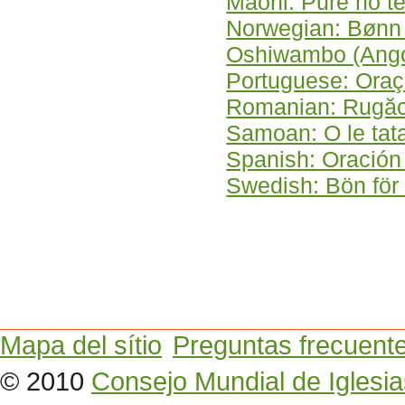
Maohi: Pure no t
Norwegian: Bønn
Oshiwambo (Angol
Portuguese: Oraç
Romanian: Rugăc
Samoan: O le tata
Spanish: Oración 
Swedish: Bön för
Mapa del sítio
Preguntas frecuent
© 2010
Consejo Mundial de Iglesia