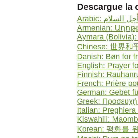
Descargue la 
Arabic: لسلام
Armenian: Աղ
Aymara (Bolivia)
Chinese: 世界
Danish: Bøn for f
English: Prayer f
Finnish: Rauhan
French: Prière po
German: Gebet fü
Greek: Προσευχή 
Italian: Preghiera
Kiswahili: Maomb
Korean: 평화를