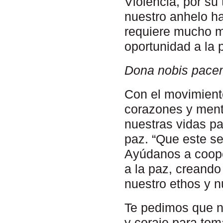
Violencia, por su
nuestro anhelo h
requiere mucho m
oportunidad a la 
Dona nobis pace
Con el movimient
corazones y ment
nuestras vidas pa
paz. “Que este s
Ayúdanos a coope
a la paz, creand
nuestro ethos y n
Te pedimos que n
y coraje para toma