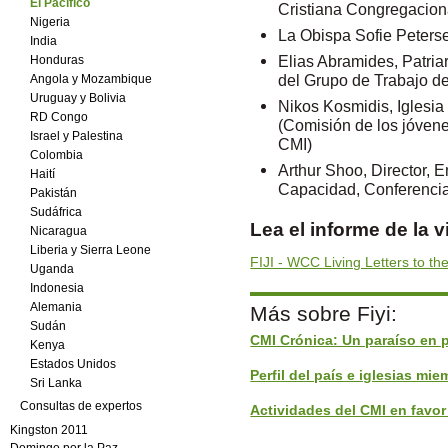
El Pacífico
Cristiana Congregacion
Nigeria
La Obispa Sofie Peters
India
Elias Abramides, Patri
Honduras
del Grupo de Trabajo d
Angola y Mozambique
Uruguay y Bolivia
Nikos Kosmidis, Iglesi
RD Congo
(Comisión de los jóven
Israel y Palestina
CMI)
Colombia
Arthur Shoo, Director,
Haití
Capacidad, Conferencia
Pakistán
Sudáfrica
Lea el informe de la vi
Nicaragua
Liberia y Sierra Leone
FIJI - WCC Living Letters to t
Uganda
Indonesia
Alemania
Más sobre Fiyi:
Sudán
CMI Crónica: Un paraíso en p
Kenya
Estados Unidos
Perfil del país e iglesias mie
Sri Lanka
Consultas de expertos
Actividades del CMI en favor 
Kingston 2011
Domingo por la Paz