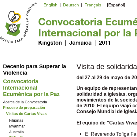
English
|
Deutsch
|
Français
| [Español]
Visita de solidari
Decenio para Superar la
Violencia
del 27 al 29 de mayo de 2
Convocatoria
Internacional
Un equipo de representante
solidaridad a iglesias, o
Ecuménica por la Paz
movimientos de la sociedad
Acerca de la Convocatoria
de 2010. El equipo viajó 
Proceso de preparación
Consejo Mundial de Iglesi
Visitas de Cartas Vivas
Filipinas
El equipo de “Cartas Viv
Myanmar
Australia
El Reverendo Tofiga Fala