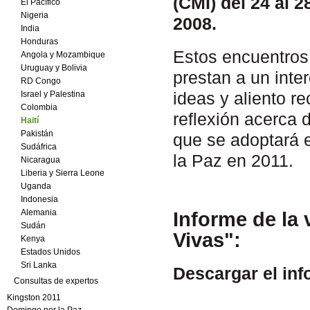
(CMI) del 24 al 
El Pacífico
Nigeria
2008.
India
Honduras
Estos encuentros,
Angola y Mozambique
Uruguay y Bolivia
prestan a un int
RD Congo
ideas y aliento r
Israel y Palestina
Colombia
reflexión acerca 
Haití
Pakistán
que se adoptará 
Sudáfrica
la Paz en 2011.
Nicaragua
Liberia y Sierra Leone
Uganda
Indonesia
Alemania
Informe de la 
Sudán
Vivas":
Kenya
Estados Unidos
Sri Lanka
Descargar el inf
Consultas de expertos
Kingston 2011
Domingo por la Paz