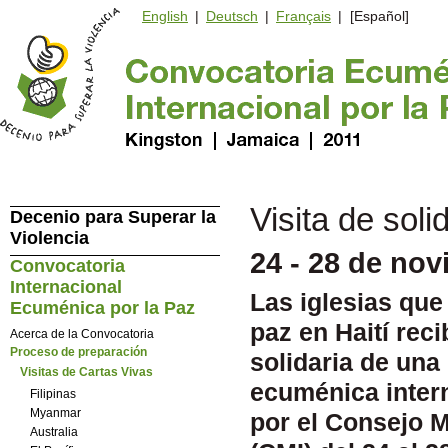
English
|
Deutsch
|
Français
| [Español]
Visita de sol
Decenio para Superar la
Violencia
24 - 28 de no
Convocatoria
Internacional
Las iglesias que 
Ecuménica por la Paz
paz en Haití reci
Acerca de la Convocatoria
Proceso de preparación
solidaria de una
Visitas de Cartas Vivas
ecuménica inter
Filipinas
Myanmar
por el Consejo M
Australia