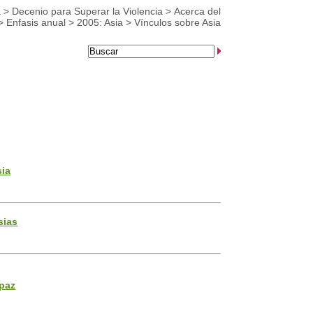
a
>
Decenio para Superar la Violencia
>
Acerca del
>
Enfasis anual
>
2005: Asia
>
Vínculos sobre Asia
sia
sias
 paz